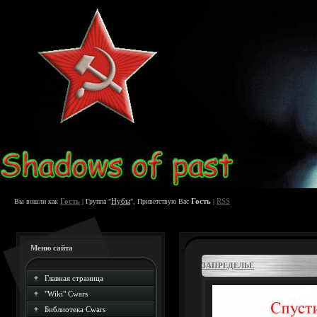
Гость
Нубы
Гость
RSS
Вы вошли как
| Группа "
", Приветствую Вас
|
Меню сайта
ЗАПРЕДЕЛЬЕ
Главная страница
"Wiki" Cwars
Библиотека Cwars