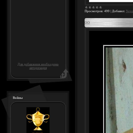
Просмотров:
499
|
Добавил:
Nev
ОО
Для добавления необходима
авторизация
Войны