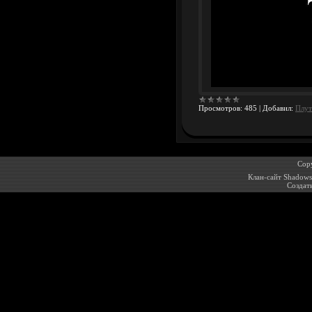
Просмотров:
485
|
Добавил:
Плут
Cop
Клан-сайт Shadow
Создат