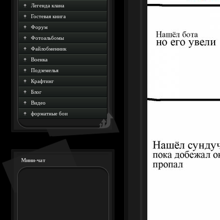
Легенда клана
Гостевая книга
Форум
Фотоальбомы
Файлобменник
Военка
Подземелья
Крафтинг
Блог
Видео
форматные бои
Мини-чат