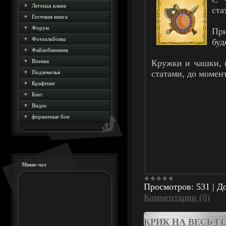
Легенда клана
ста
Гостевая книга
Форум
Пр
Фотоальбомы
буд
Файлобменник
Военка
Кружки и чашки, к
статами, до момен
Подземелья
Крафтинг
Блог
Видео
форматные бои
Мини-чат
Просмотров:
531
|
До
Комментарии (0)
КРИК НА ВЕСЬ Г