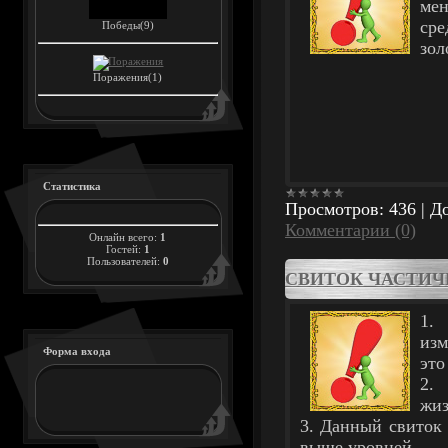
ме
ср
Победы(9)
зол
Поражения(1)
Статистика
Просмотров:
436
|
До
Комментарии (0)
Онлайн всего:
1
Гостей:
1
Пользователей:
0
СВИТОК ЧАСТИЧ
1.
изм
Форма входа
это
2. 
жиз
3. Данный свиток 
выше уровней.