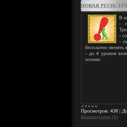
НОВАЯ РЕГИСТР
В и
- 
Тре
- с
- п
бесплатно менять 
- до 4 уровня воз
основе.
Просмотров:
438
|
До
Комментарии (0)