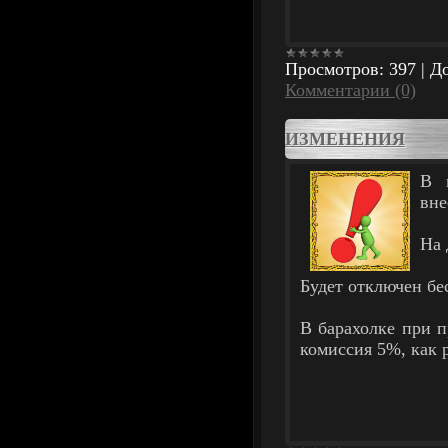
Просмотров:
397
|
До
Комментарии (0)
ИЗМЕНЕНИЯ
В 
вне
На 
Будет отключен бе
В барахолке при 
комиссия 5%, как 