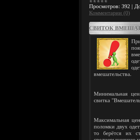
Просмотров:
392
|
До
Комментарии (0)
СВИТОК ВМЕША
При
по
вме
од
од
вмешательства.
Минимальная цен
свитка "Вмешатель
Максимальная цен
поломки двух одет
то берётся их с
среднерыночную це