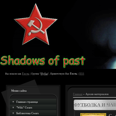
Гость
Нубы
Гость
RSS
Вы вошли как
| Группа "
", Приветствую Вас
|
Меню сайта
Главная
»
Архив материалов
Главная страница
ФУТБОЛКА И ЧА
"Wiki" Cwars
Библиотека Cwars
С 