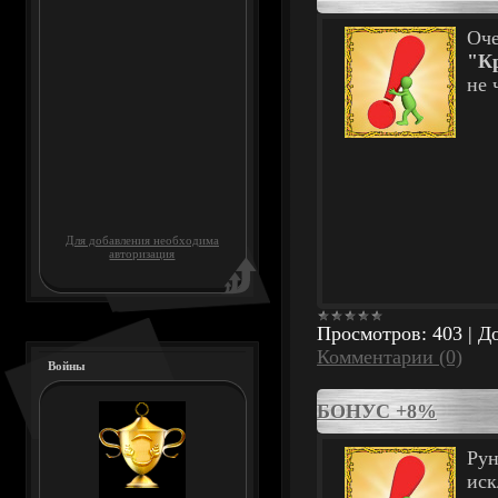
Оче
"Кр
не 
Для добавления необходима
авторизация
Просмотров:
403
|
До
Комментарии (0)
Войны
БОНУС +8%
Рун
иск