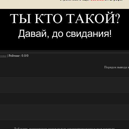
ишка
|
Рейтинг
:
0.0
/
0
Порядок вывода 
Добавлять комментарии могут только зарегистрированные пользователи.