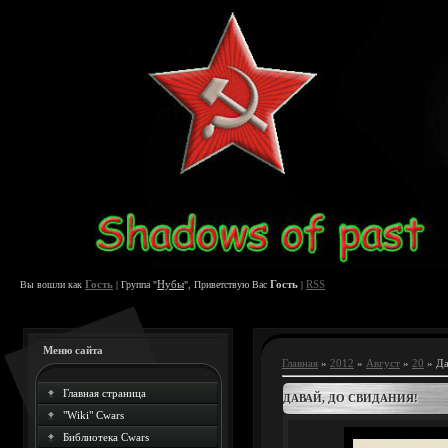
Гость
Нубы
Гость
RSS
Вы вошли как
| Группа "
", Приветствую Вас
|
Меню сайта
Главная
»
2012
»
Август
»
20
» Да
Главная страница
ДАВАЙ, ДО СВИДАНИЯ!
"Wiki" Cwars
Библиотека Cwars