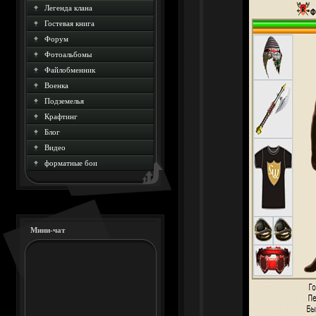
Легенда клана
Гостевая книга
Форум
Фотоальбомы
Файлобменник
Военка
Подземелья
Крафтинг
Блог
Видео
форматные бои
Мини-чат