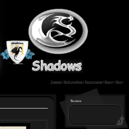
Главная
Мой профиль
Регистрация
Выход
Вход
|
|
|
|
Валюта