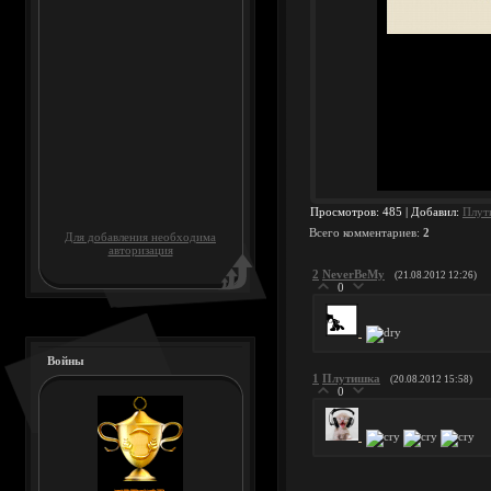
Просмотров
: 485 |
Добавил
:
Плут
Всего комментариев
:
2
Для добавления необходима
авторизация
2
NeverBeMy
(21.08.2012 12:26)
0
Войны
1
Плутишка
(20.08.2012 15:58)
0