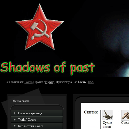
Гость
Нубы
Гость
RSS
Вы вошли как
| Группа "
", Приветствую Вас
|
Меню сайта
Главная страница
"Wiki" Cwars
Библиотека Cwars