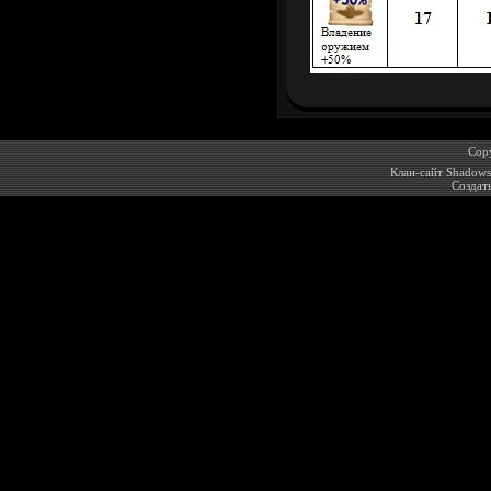
Cop
Клан-сайт Shadow
Создат