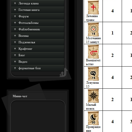
Легенда клана
Гостевая книга
Форум
Фотоальбомы
Файлобменник
Военка
Подземелья
Крафтинг
Блог
Видео
форматные бои
Мини-чат