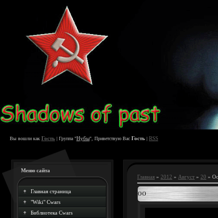
Гость
Нубы
Гость
RSS
Вы вошли как
| Группа "
", Приветствую Вас
|
Меню сайта
Главная
»
2012
»
Август
»
20
» О
Главная страница
ОО
"Wiki" Cwars
Библиотека Cwars