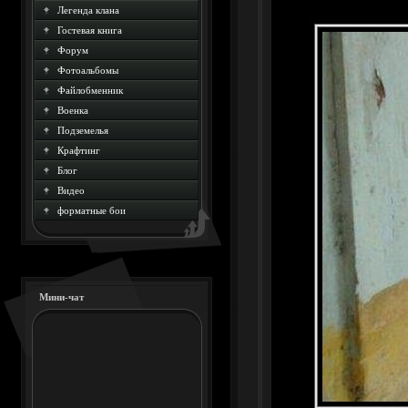
Легенда клана
Гостевая книга
Форум
Фотоальбомы
Файлобменник
Военка
Подземелья
Крафтинг
Блог
Видео
форматные бои
Мини-чат