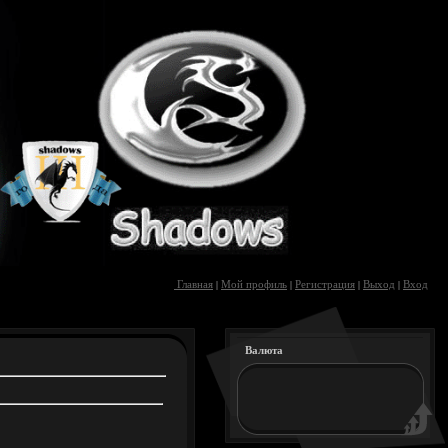
Главная
Мой профиль
Регистрация
Выход
Вход
|
|
|
|
Валюта