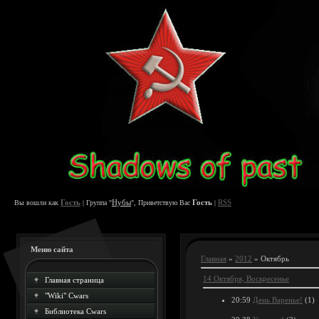
Гость
Нубы
Гость
RSS
Вы вошли как
| Группа "
", Приветствую Вас
|
Меню сайта
Главная
»
2012
»
Октябрь
14 Октября, Воскресенье
Главная страница
"Wiki" Cwars
20:59
День Варенье!
(1)
Библиотека Cwars