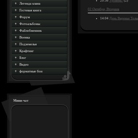
20:38
Уровень!
(2)
Легенда клана
02 Октября, Вторник
Гостевая книга
Форум
14:04
День Варенье Тольк
Фотоальбомы
Файлобменник
Военка
Подземелья
Крафтинг
Блог
Видео
форматные бои
Мини-чат